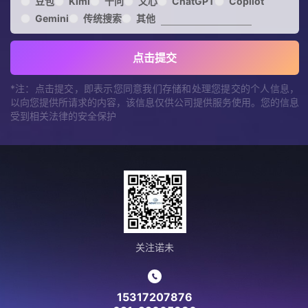
豆包
Kimi
千问
文心
ChatGPT
Copilot
Gemini
传统搜索
其他
点击提交
*注：点击提交，即表示您同意我们存储和处理您提交的个人信息，
以向您提供所请求的内容，该信息仅供公司提供服务使用。您的信息
受到相关法律的安全保护
关注诺未
15317207876