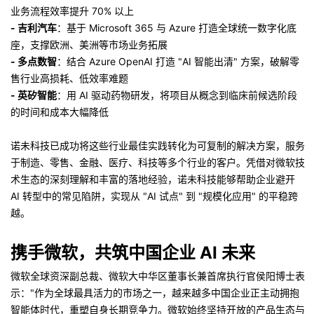
业务流程效率提升 70% 以上
- 吉利汽车
：基于 Microsoft 365 与 Azure 打造全球统一数字化底
座，支撑欧洲、美洲等市场业务拓展
- 多点数智
：结合 Azure OpenAI 打造 "AI 智能出清" 方案，破解零
售行业高损耗、低效率难题
- 英矽智能
：用 AI 驱动药物研发，将项目从概念到临床前候选阶段
的时间和成本大幅降低
诺未科技已成功将这些行业最佳实践转化为可复制的解决方案，服务
于制造、零售、金融、医疗、科技等多个行业的客户。凭借对微软技
术生态的深刻理解和丰富的落地经验，诺未科技能够帮助企业避开
AI 转型中的常见陷阱，实现从 "AI 试点" 到 "规模化应用" 的平稳跨
越。
携手微软，共筑中国企业 AI 未来
微软全球资深副总裁、微软大中华区董事长兼首席执行官侯阳博士表
示："作为全球最具活力的市场之一，越来越多中国企业正主动拥抱
智能体时代，重塑自身长期竞争力。微软始终坚持开放的产品生态与